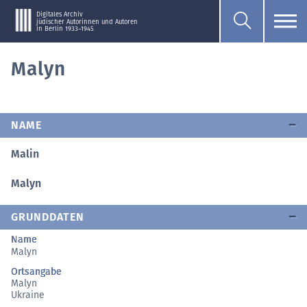
Digitales Archiv
jüdischer Autorinnen und Autoren
in Berlin 1933–1945
Malyn
NAME
Malin
Malyn
GRUNDDATEN
Name
Malyn
Ortsangabe
Malyn
Ukraine