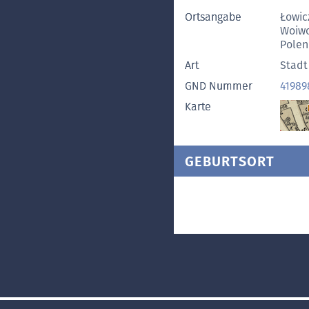
Ortsangabe
Łowic
Woiwo
Polen
Art
Stadt
GND Nummer
41989
Karte
GEBURTSORT