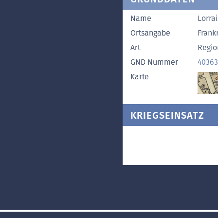
Name
Lorra
Ortsangabe
Frank
Art
Regio
GND Nummer
40363
Karte
KRIEGSEINSATZ