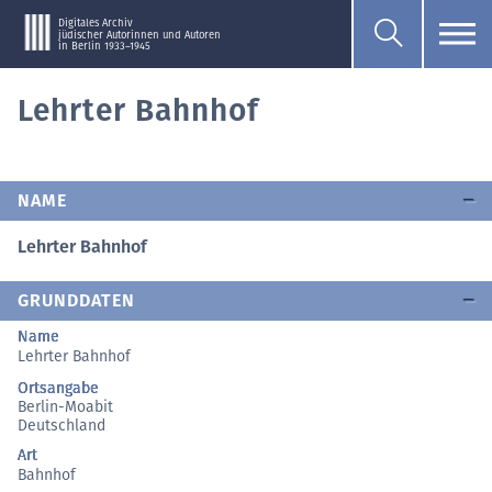
Digitales Archiv
jüdischer Autorinnen und Autoren
in Berlin 1933–1945
Lehrter Bahnhof
NAME
Lehrter Bahnhof
GRUNDDATEN
Name
Lehrter Bahnhof
Ortsangabe
Berlin-Moabit
Deutschland
Art
Bahnhof