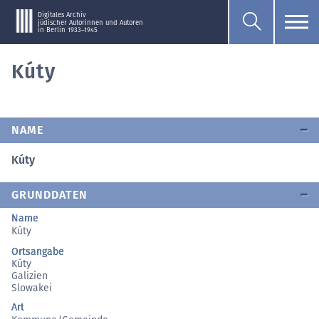
Digitales Archiv
jüdischer Autorinnen und Autoren
in Berlin 1933–1945
Kúty
NAME
Kúty
GRUNDDATEN
Name
Kúty
Ortsangabe
Kúty
Galizien
Slowakei
Art