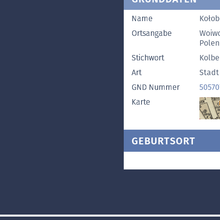
Name
Kołob
Ortsangabe
Woiwo
Polen
Stichwort
Kolbe
Art
Stadt
GND Nummer
50570
Karte
GEBURTSORT