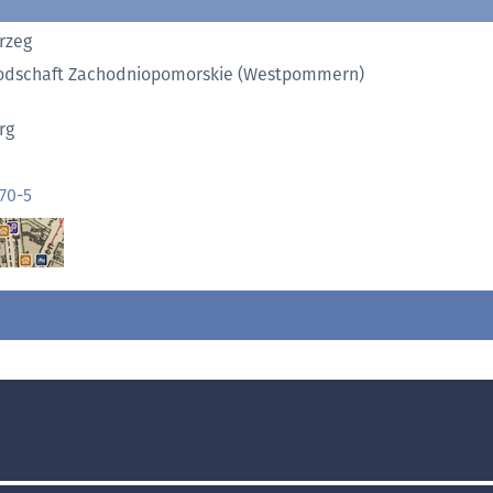
rzeg
dschaft Zachodniopomorskie (Westpommern)
rg
70-5