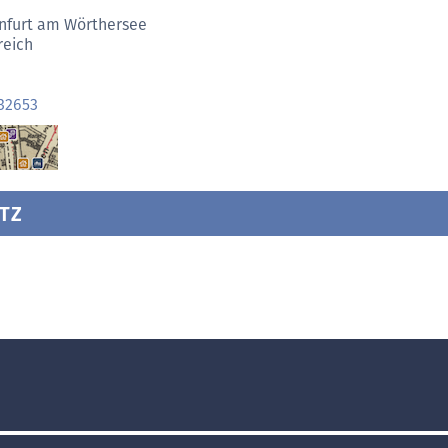
nfurt am Wörthersee
reich
32653
TZ