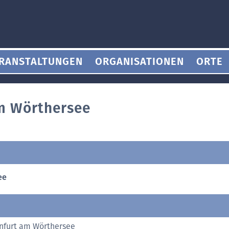
RANSTALTUNGEN
ORGANISATIONEN
ORTE
m Wörthersee
ee
nfurt am Wörthersee