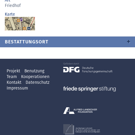
Art
Friedhof
Karte
BESTATTUNGSORT
Projekt
Benutzung
Team
Kooperationen
Kontakt
Datenschutz
Impressum
Axel Springer-Lehrstuhl
für deutsch-jüdische Literatur- und
Kulturgeschichte, Exil und Migration