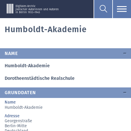
Digitales Archiv
jüdischer Autorinnen und Autoren
in Berlin 1933–1945
Humboldt-Akademie
NAME
Humboldt-Akademie
Dorotheenstädtische Realschule
GRUNDDATEN
Name
Humboldt-Akademie
Adresse
Georgenstraße
Berlin-Mitte
Deutschland