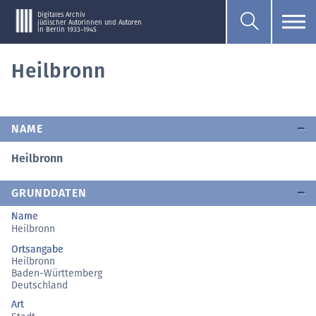
Digitales Archiv
jüdischer Autorinnen und Autoren
in Berlin 1933–1945
Heilbronn
NAME
Heilbronn
GRUNDDATEN
Name
Heilbronn
Ortsangabe
Heilbronn
Baden-Württemberg
Deutschland
Art