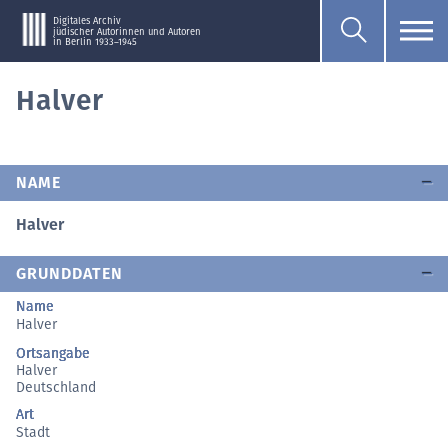
Digitales Archiv
jüdischer Autorinnen und Autoren
in Berlin 1933–1945
Halver
NAME
Halver
GRUNDDATEN
Name
Halver
Ortsangabe
Halver
Deutschland
Art
Stadt