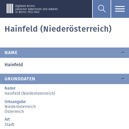
Digitales Archiv
jüdischer Autorinnen und Autoren
in Berlin 1933–1945
Hainfeld (Niederösterreich)
NAME
Hainfeld
GRUNDDATEN
Name
Hainfeld (Niederösterreich)
Ortsangabe
Niederösterreich
Österreich
Art
Stadt