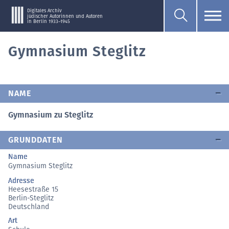
Digitales Archiv
jüdischer Autorinnen und Autoren
in Berlin 1933–1945
Gymnasium Steglitz
NAME
Gymnasium zu Steglitz
GRUNDDATEN
Name
Gymnasium Steglitz
Adresse
Heesestraße 15
Berlin-Steglitz
Deutschland
Art