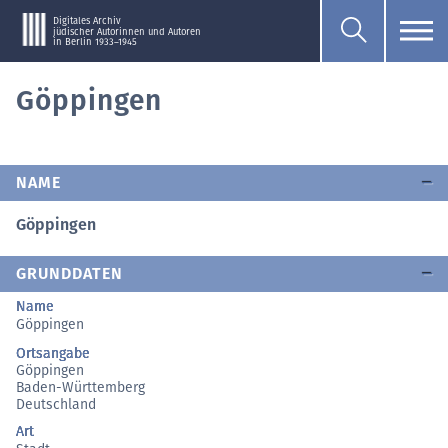
Digitales Archiv
jüdischer Autorinnen und Autoren
in Berlin 1933–1945
Göppingen
NAME
Göppingen
GRUNDDATEN
Name
Göppingen
Ortsangabe
Göppingen
Baden-Württemberg
Deutschland
Art