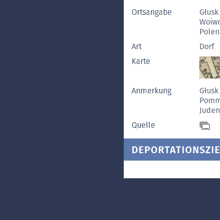
Ortsangabe
Głusk
Woiwo
Polen
Art
Dorf
Karte
Anmerkung
Głusk
Pomme
Juden
Quelle
DEPORTATIONSZIE