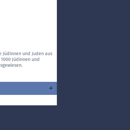
ie Jüdinnen und Juden aus
 1000 Jüdinnen und
usgewiesen.