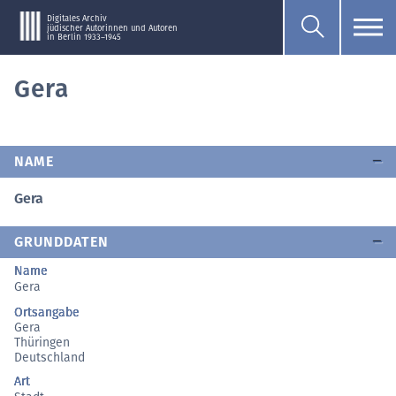
Digitales Archiv
jüdischer Autorinnen und Autoren
in Berlin 1933–1945
Gera
NAME
Gera
GRUNDDATEN
Name
Gera
Ortsangabe
Gera
Thüringen
Deutschland
Art