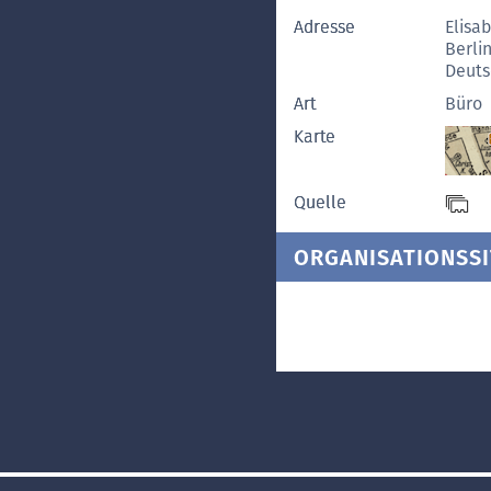
Adresse
Elisa
Berli
Deut
Art
Büro
Karte
Quelle
ORGANISATIONSSI