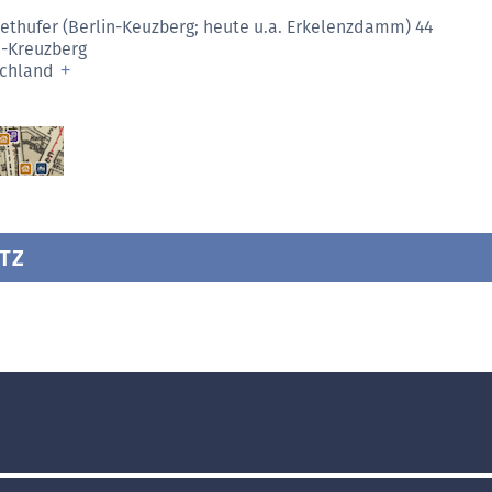
bethufer (Berlin-Keuzberg; heute u.a. Erkelenzdamm) 44
n-Kreuzberg
schland
TZ