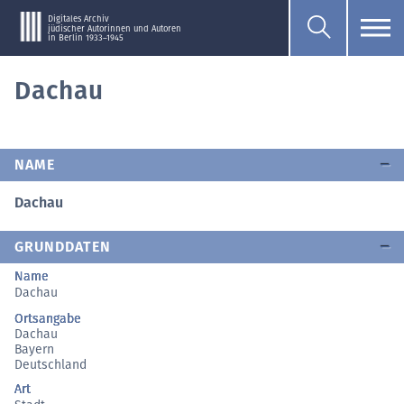
Digitales Archiv
jüdischer Autorinnen und Autoren
in Berlin 1933–1945
Dachau
NAME
Dachau
GRUNDDATEN
Name
Dachau
Ortsangabe
Dachau
Bayern
Deutschland
Art