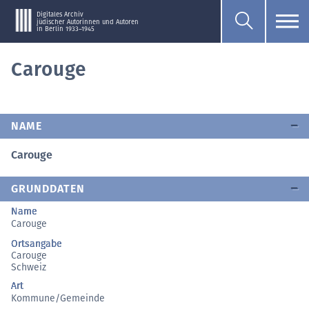
Digitales Archiv
jüdischer Autorinnen und Autoren
in Berlin 1933–1945
Carouge
NAME
Carouge
GRUNDDATEN
Name
Carouge
Ortsangabe
Carouge
Schweiz
Art
Kommune/Gemeinde