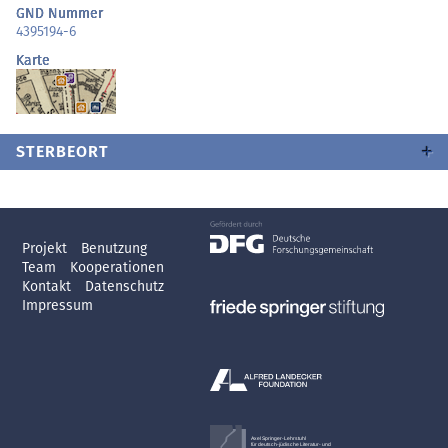
GND Nummer
4395194-6
Karte
STERBEORT
Projekt
Benutzung
Team
Kooperationen
Kontakt
Datenschutz
Impressum
Axel Springer-Lehrstuhl
für deutsch-jüdische Literatur- und