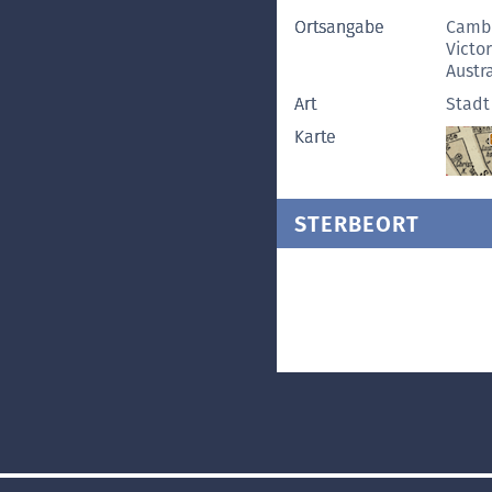
Ortsangabe
Cambr
Victor
Austr
Art
Stadt
Karte
STERBEORT