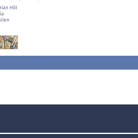
ian Hill
ia
alien