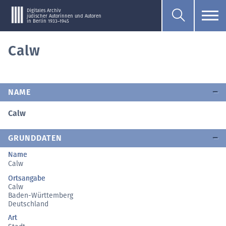
Digitales Archiv
jüdischer Autorinnen und Autoren
in Berlin 1933–1945
Calw
NAME
Calw
GRUNDDATEN
Name
Calw
Ortsangabe
Calw
Baden-Württemberg
Deutschland
Art