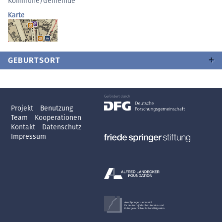
Kommune/Gemeinde
Karte
GEBURTSORT
Projekt
Benutzung
Team
Kooperationen
Kontakt
Datenschutz
Impressum
Axel Springer-Lehrstuhl
für deutsch-jüdische Literatur- und
Kulturgeschichte, Exil und Migration