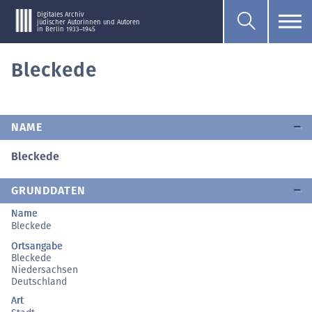
Digitales Archiv
jüdischer Autorinnen und Autoren
in Berlin 1933–1945
Bleckede
NAME
Bleckede
GRUNDDATEN
Name
Bleckede
Ortsangabe
Bleckede
Niedersachsen
Deutschland
Art