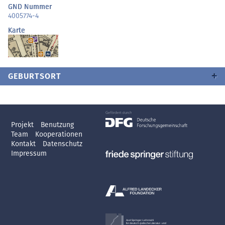
GND Nummer
4005774-4
Karte
GEBURTSORT
Projekt
Benutzung
Team
Kooperationen
Kontakt
Datenschutz
Impressum
Axel Springer-Lehrstuhl
für deutsch-jüdische Literatur- und