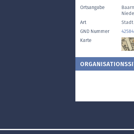
Ortsangabe
Baar
Niede
Art
Stadt
GND Nummer
42584
Karte
ORGANISATIONSSI