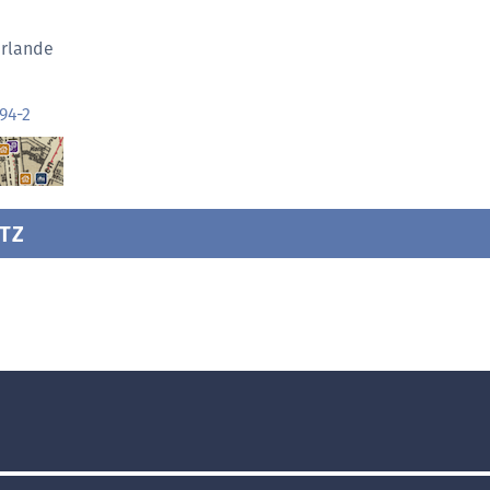
n
rlande
94-2
TZ