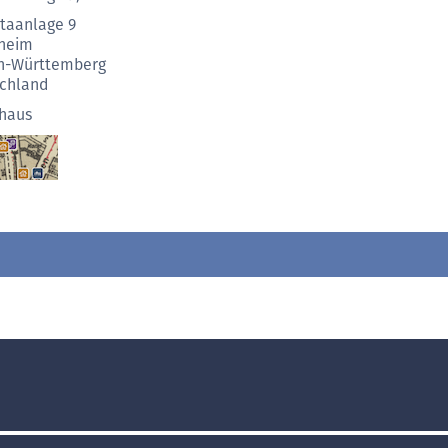
taanlage 9
heim
n-Württemberg
chland
haus