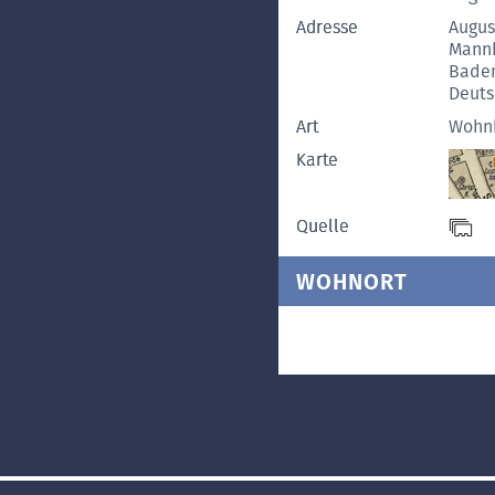
Adresse
Augus
Mann
Bade
Deuts
Art
Wohn
Karte
Quelle
WOHNORT