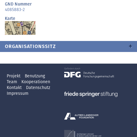
GND Nummer
4085883-2
Karte
ORGANISATIONSSITZ
Projekt
Benutzung
Team
Kooperationen
Kontakt
Datenschutz
Impressum
Axel Springer-Lehrstuhl
für deutsch-jüdische Literatur- und