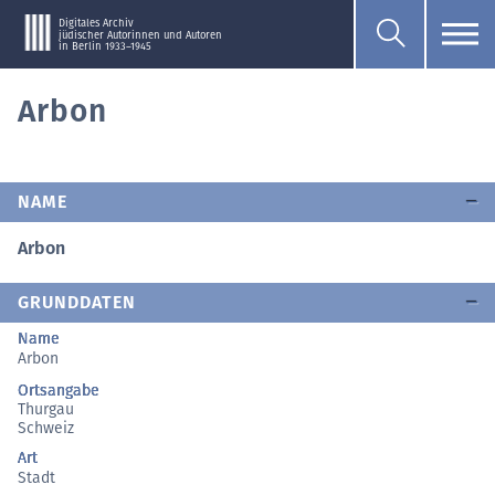
Digitales Archiv
jüdischer Autorinnen und Autoren
in Berlin 1933–1945
Arbon
NAME
Arbon
GRUNDDATEN
Name
Arbon
Ortsangabe
Thurgau
Schweiz
Art
Stadt