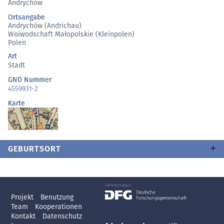
Andrychów
Ortsangabe
Andrychów (Andrichau)
Woiwodschaft Małopolskie (Kleinpolen)
Polen
Art
Stadt
GND Nummer
4559931-2
Karte
GEBURTSORT
Projekt
Benutzung
Team
Kooperationen
Kontakt
Datenschutz