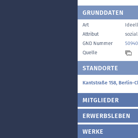
GRUNDDATEN
Art
Ideel
Attribut
sozial
GND Nummer
50940
Quelle
STANDORTE
Kantstraße 158, Berlin-C
MITGLIEDER
ERWERBSLEBEN
WERKE