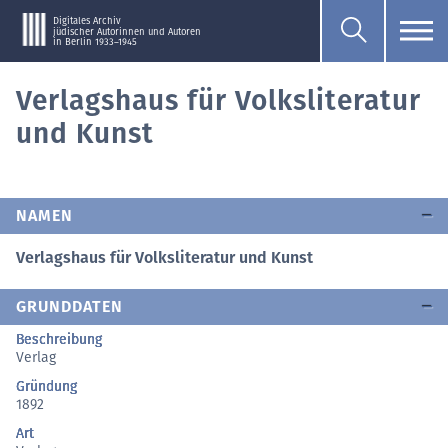
Digitales Archiv
jüdischer Autorinnen und Autoren
in Berlin 1933–1945
Verlagshaus für Volksliteratur
und Kunst
NAMEN
Verlagshaus für Volksliteratur und Kunst
GRUNDDATEN
Beschreibung
Verlag
Gründung
1892
Art