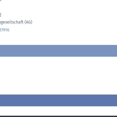
g
ngesellschaft (AG)
27916