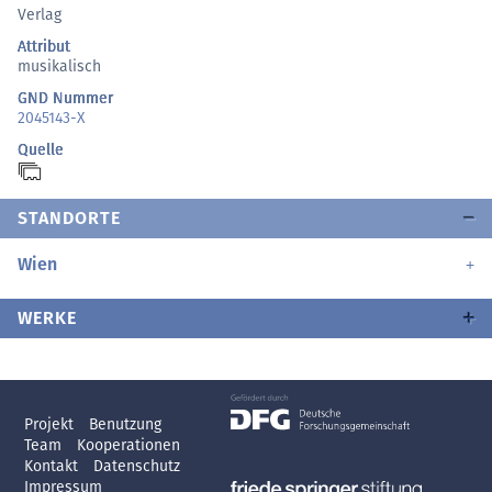
Verlag
Attribut
musikalisch
GND Nummer
2045143-X
Quelle
STANDORTE
Wien
WERKE
Projekt
Benutzung
Team
Kooperationen
Kontakt
Datenschutz
Impressum