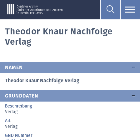
Digitales Archiv
jüdischer Autorinnen und Autoren
in Berlin 1933–1945
Theodor Knaur Nachfolge
Verlag
NAMEN
Theodor Knaur Nachfolge Verlag
GRUNDDATEN
Beschreibung
Verlag
Art
Verlag
GND Nummer