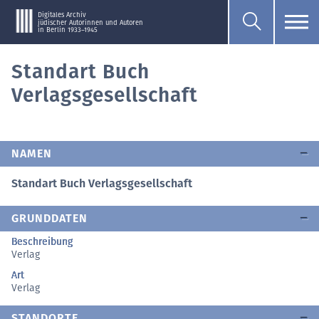
Digitales Archiv
jüdischer Autorinnen und Autoren
in Berlin 1933–1945
Standart Buch
Verlagsgesellschaft
NAMEN
Standart Buch Verlagsgesellschaft
GRUNDDATEN
Beschreibung
Verlag
Art
Verlag
STANDORTE