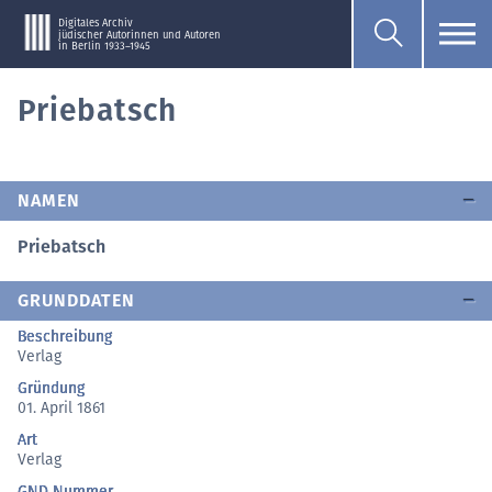
Digitales Archiv
jüdischer Autorinnen und Autoren
in Berlin 1933–1945
Priebatsch
NAMEN
Priebatsch
GRUNDDATEN
Beschreibung
Verlag
Gründung
01. April 1861
Art
Verlag
GND Nummer