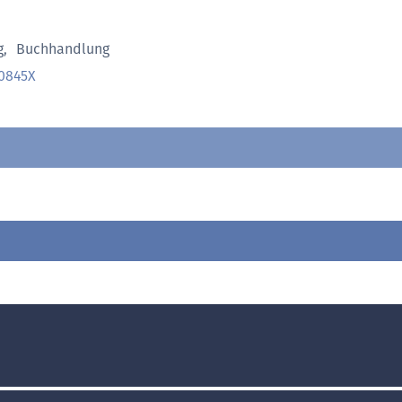
g
,
Buchhandlung
0845X