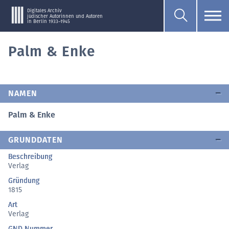
Digitales Archiv
jüdischer Autorinnen und Autoren
in Berlin 1933–1945
Palm & Enke
NAMEN
Palm & Enke
GRUNDDATEN
Beschreibung
Verlag
Gründung
1815
Art
Verlag
GND Nummer