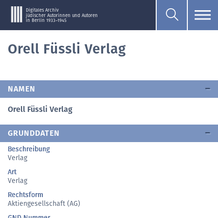
Digitales Archiv
jüdischer Autorinnen und Autoren
in Berlin 1933–1945
Orell Füssli Verlag
NAMEN
Orell Füssli Verlag
GRUNDDATEN
Beschreibung
Verlag
Art
Verlag
Rechtsform
Aktiengesellschaft (AG)
GND Nummer