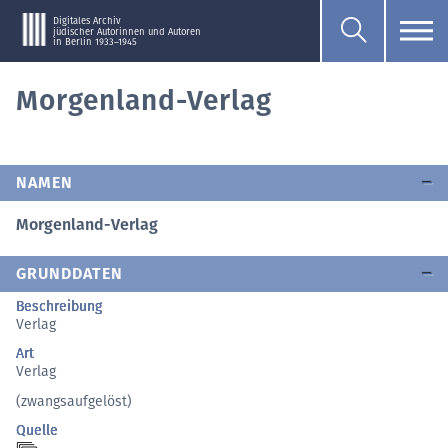
Digitales Archiv
jüdischer Autorinnen und Autoren
in Berlin 1933–1945
Morgenland-Verlag
NAMEN
Morgenland-Verlag
GRUNDDATEN
Beschreibung
Verlag
Art
Verlag
(zwangsaufgelöst)
Quelle