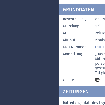
GRUNDDATEN
Beschreibung
deuts
Gründung
1932
Art
Zeitsc
Attribut
zionis
GND Nummer
01011
Anmerkung
„Das 
Mitte
persö
gesel
Tätig
Quelle
ZEITUNGEN
Mitteilungsblatt des Ir