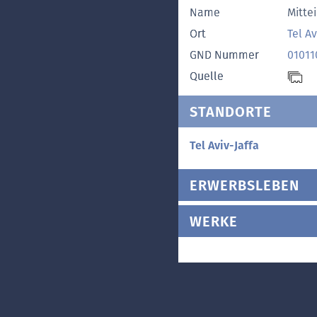
Name
Mitte
Ort
Tel Av
GND Nummer
01011
Quelle
STANDORTE
Tel Aviv-Jaffa
ERWERBSLEBEN
WERKE