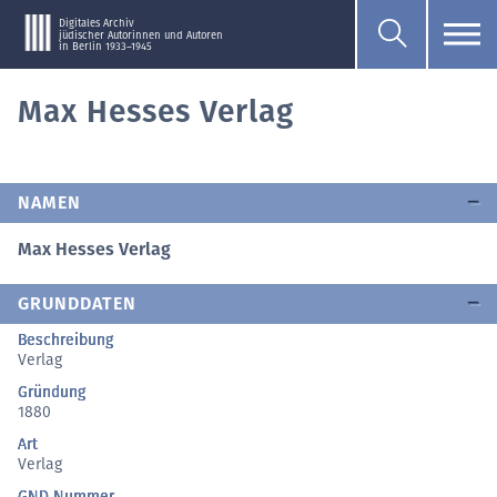
Digitales Archiv
jüdischer Autorinnen und Autoren
in Berlin 1933–1945
Max Hesses Verlag
NAMEN
Max Hesses Verlag
GRUNDDATEN
Beschreibung
Verlag
Gründung
1880
Art
Verlag
GND Nummer