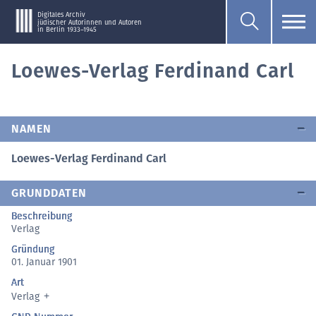
Digitales Archiv
jüdischer Autorinnen und Autoren
in Berlin 1933–1945
Loewes-Verlag Ferdinand Carl
NAMEN
Loewes-Verlag Ferdinand Carl
GRUNDDATEN
Beschreibung
Verlag
Gründung
01. Januar 1901
Art
Verlag