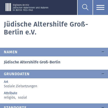
Digitales Archiv
jüdischer Autorinnen und Autoren
in Berlin 1933–1945
Jüdische Altershilfe Groß-
Berlin e.V.
NAMEN
Jüdische Altershilfe Groß-Berlin
GRUNDDATEN
Art
Soziale Zielsetzungen
Attribute
religiös
,
sozial
STANDORTE