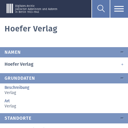
Digitales Archiv
jüdischer Autorinnen und Autoren
in Berlin 1933–1945
Hoefer Verlag
NAMEN
Hoefer Verlag
GRUNDDATEN
Beschreibung
Verlag
Art
Verlag
STANDORTE