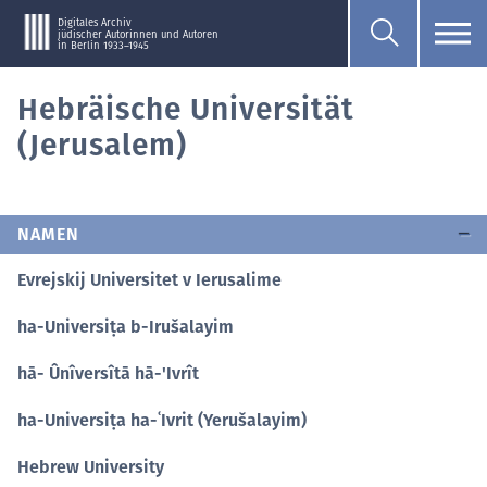
Digitales Archiv
jüdischer Autorinnen und Autoren
in Berlin 1933–1945
Hebräische Universität
(Jerusalem)
NAMEN
Evrejskij Universitet v Ierusalime
ha-Universiṭa b-Irušalayim
hā- Ûnîversîtā hā-'Ivrît
ha-Universiṭa ha-ʿIvrit (Yerušalayim)
Hebrew University