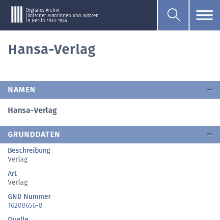
Digitales Archiv
jüdischer Autorinnen und Autoren
in Berlin 1933–1945
Hansa-Verlag
NAMEN
Hansa-Verlag
GRUNDDATEN
Beschreibung
Verlag
Art
Verlag
GND Nummer
16208656-8
Quelle