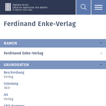
Digitales Archiv
jüdischer Autorinnen und Autoren
in Berlin 1933–1945
Ferdinand Enke-Verlag
NAMEN
Ferdinand Enke-Verlag
GRUNDDATEN
Beschreibung
Verlag
Gründung
1837
Art
Verlag
GND Nummer