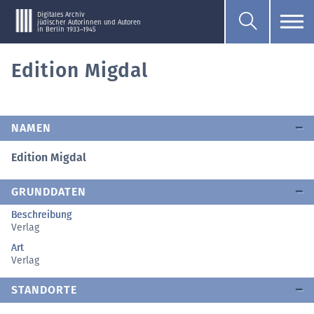
Digitales Archiv
jüdischer Autorinnen und Autoren
in Berlin 1933–1945
Edition Migdal
NAMEN
Edition Migdal
GRUNDDATEN
Beschreibung
Verlag
Art
Verlag
STANDORTE