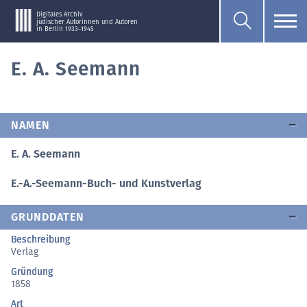
Digitales Archiv
jüdischer Autorinnen und Autoren
in Berlin 1933–1945
E. A. Seemann
NAMEN
E. A. Seemann
E.-A.-Seemann-Buch- und Kunstverlag
GRUNDDATEN
Beschreibung
Verlag
Gründung
1858
Art