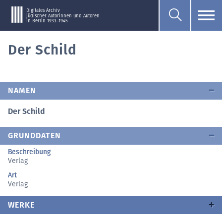
Digitales Archiv
jüdischer Autorinnen und Autoren
in Berlin 1933–1945
Der Schild
NAMEN
Der Schild
GRUNDDATEN
Beschreibung
Verlag
Art
Verlag
WERKE